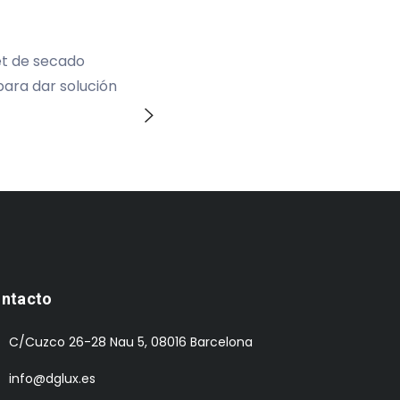
L
ices especiales
Material de limpieza Offset, como Kop
e en el tipo de
lim
ntacto
C/Cuzco 26-28 Nau 5, 08016 Barcelona
info@dglux.es