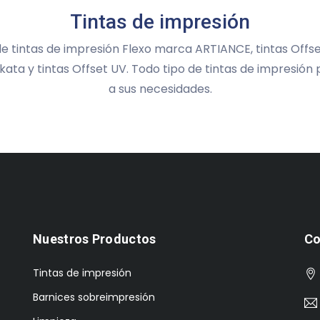
Barnices de sobreimpresión
e Barnices UV para serigrafía y flexografía, así como barn
. Consúltenos y nuestro personal técnico podrá asesorarl
barniz más adecuado en cada caso.
Nuestros Productos
Co
Tintas de impresión
Barnices sobreimpresión